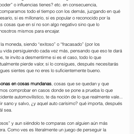
oder” o influencias tienes? etc. en consecuencia, 
omparamos todo el tiempo con los demás, juzgando en qué 
sario, si es millonario, si es popular o reconocido por la 
 cosas que en sí no son algo negativo sino que lo 
nosotros mismos para encajar.
 la moneda, siendo “exitoso” o “fracasado” (por los 
tu vida persiguiendo cada vez más, pensando que eso te dará 
s, te invito a desmentirme si es el caso, todo lo que 
tualmente pierde valor, si lo consigues, después necesitarás 
sigues sientes que no eres lo suficientemente bueno. 
rsonas en cosas mundanas
, cosas que se quedan y que 
emos comprobar en casos donde se pone a prueba lo que 
dente automovilístico, te da noción de lo que realmente vale... 
salir sano y salvo, ¿y aquel auto carísimo? qué importa, después 
ál sea.
osos” y aun siéndolo te comparas con alguien aún más 
era. Como ves es literalmente un juego de perseguir la 