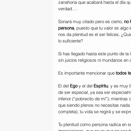
zanahoria que acabará hasta el día q
verdad….
Sonará muy citado pero es cierto, 
no 
persona
, puesto que tu valor es algo 
nos da plenitud es el ser felices, ¿Q
lo suficiente?
Si has llegado hasta este punto de la 
sin juicios religiosos ni mundanos en
Es importante mencionar que 
todos t
El del 
Ego
 y el del 
Espíritu
; y es muy fá
de ser especial, ya sea ser especial
inferior (“pobrecito de mí”); mientras 
que siendo plenos no necesitas nada (
completa), tu vida se regirá y se ex
Tu plenitud como persona radica en ser
imposiciones, que no es que no sea b