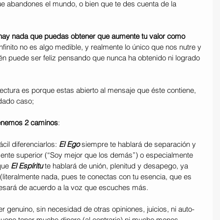
ue abandones el mundo, o bien que te des cuenta de la 
hay nada que puedas obtener que aumente tu valor como 
infinito no es algo medible, y realmente lo único que nos nutre y 
uién puede ser feliz pensando que nunca ha obtenido ni logrado 
lectura es porque estas abierto al mensaje que éste contiene, 
 dado caso;
enemos 2 caminos
: 
cil diferenciarlos: 
El Ego 
siempre te hablará de separación y 
mente superior (“Soy mejor que los demás”) o especialmente 
que
 El Espíritu
 te hablará de unión, plenitud y desapego, ya 
literalmente nada, pues te conectas con tu esencia, que es 
presará de acuerdo a la voz que escuches más.
 genuino, sin necesidad de otras opiniones, juicios, ni auto-
ueno tener mucho dinero (al contrario) ni mucho menos, 