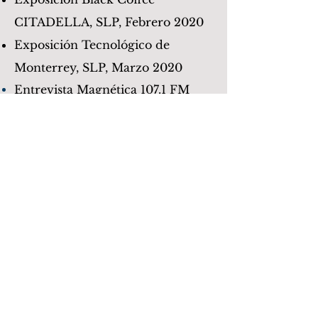
CITADELLA, SLP, Febrero 2020
Exposición Tecnológico de
Monterrey, SLP, Marzo 2020
Entrevista
Magnética
107.1 FM
Marzo 2020
Plática Salud Emocional para
Empresas, PYME, AutoRepuestos
de Hule SA de CV, SLP, Junio,
Julio & Agosto 2020
Exposición Virtual Museo del
Ferrocarril, Gobierno SLP, 2020
Entrevista en la Radio
-
Magnética
fm. "Ayudar con Arte"
Oct. 2020