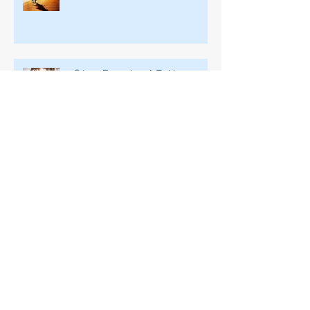
¿Cómo Escuchar A Tu Voz
Interior?
¿Es el Envejecimiento Opcional?
Tu Núcleo